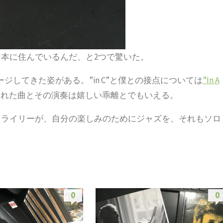
本に住んでいるんだ、と2つで驚いた。
ージしてきた姿がある。”in C”と僕との接点については
”In A
された曲とその演奏は嬉しい乖離とでもいえる。
・ライリーが、自分の楽しみのためにジャズを、それもソロ
0
0