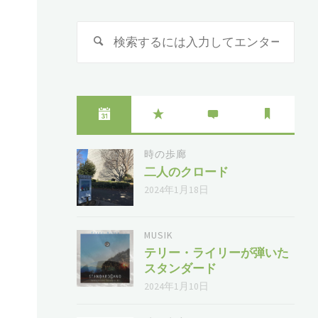
検
検
索
索
対
象:
時の歩廊
二人のクロード
2024年1月18日
MUSIK
テリー・ライリーが弾いた
スタンダード
2024年1月10日