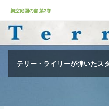
コ
架空庭園の書 第2巻
ン
テ
ン
ツ
へ
ス
キ
テリー・ライリーが弾いたス
ッ
プ