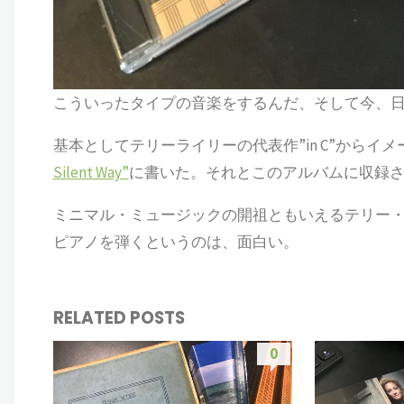
こういったタイプの音楽をするんだ、そして今、日
基本としてテリーライリーの代表作”in C”からイメ
Silent Way”
に書いた。それとこのアルバムに収録
ミニマル・ミュージックの開祖ともいえるテリー
ピアノを弾くというのは、面白い。
RELATED POSTS
0