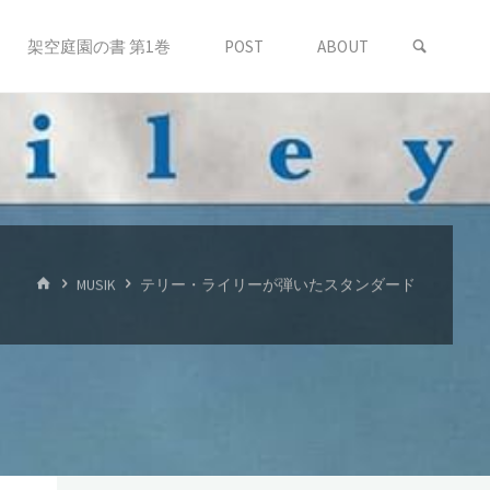
検索
架空庭園の書 第1巻
POST
ABOUT
ホ
MUSIK
テリー・ライリーが弾いたスタンダード
ー
ム