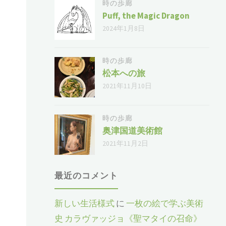
時の歩廊
Puff, the Magic Dragon
2024年1月8日
時の歩廊
松本への旅
2021年11月10日
時の歩廊
奥津国道美術館
2021年11月2日
最近のコメント
新しい生活様式
に
一枚の絵で学ぶ美術
史 カラヴァッジョ《聖マタイの召命》