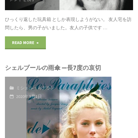
シ
ひっくり返した玩具箱 としか表現しようがない。 友人宅を訪
ェ
問したら、男の子がいました。友人の子供です …
ル・
"Hommage
READ MORE
ル
a
グ
シェルブールの雨傘 —長7度の哀切
Michel
ラ
Legrand
ン、
ミシェル・ルグラン
ミ
2020年9月1日
音
シ
楽
ェ
人
ル・