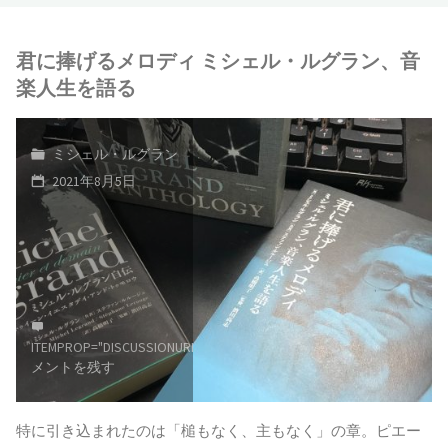
君に捧げるメロディ ミシェル・ルグラン、音
楽人生を語る
ミシェル・ルグラン
2021年8月5日
ITEMPROP="DISCUSSIONURL"
コ
メントを残す
特に引き込まれたのは「槌もなく、主もなく」の章。ピエー