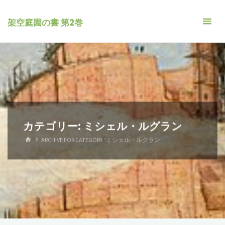
コ
ン
架空庭園の書 第2巻
テ
ン
ツ
へ
ス
キ
ッ
カテゴリー:
ミシェル・ルグラン
プ
ホ
ARCHIVE FOR CATEGORY "ミシェル・ルグラン"
ー
ム