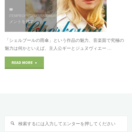
生
ル
を
ITEMPROP="DISCUSSIONURL"
コ
グ
メントを残す
語
ラ
る"
「シェルブールの雨傘」という作品の魅力、音楽面で究極の
ン
魅力は何かといえば、主人公ギーとジュヌヴィエー …
を
"シ
READ MORE
た
ェ
た
ル
え
ブ
て"
ー
検
検
ル
索
索