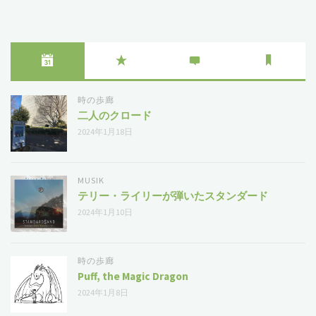
対
の
象
雨
傘
—
時の歩廊
二人のクロード
長
2024年1月18日
7
MUSIK
度
テリー・ライリーが弾いたスタンダード
2024年1月10日
の
哀
時の歩廊
Puff, the Magic Dragon
切"
2024年1月8日