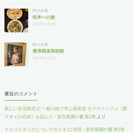
時の歩廊
松本への旅
2021年11月10日
時の歩廊
奥津国道美術館
2021年11月2日
最近のコメント
新しい生活様式
に
一枚の絵で学ぶ美術史 カラヴァッジョ《聖
マタイの召命》を読んだ - 架空庭園の書 第2巻
より
チェリビダッケについてのメモ
に
倍音 – 架空庭園の書 第2巻