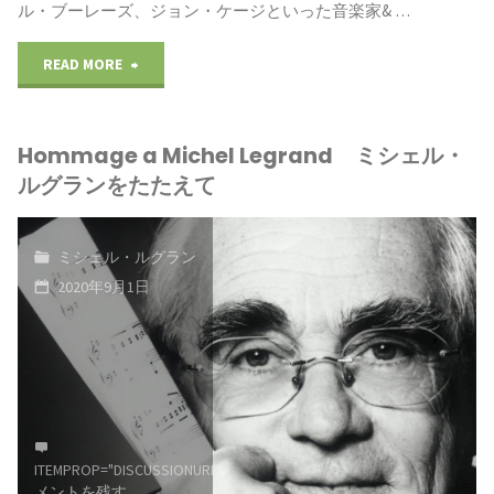
ル・ブーレーズ、ジョン・ケージといった音楽家& …
"君
READ MORE
に
Hommage a Michel Legrand ミシェル・
捧
ルグランをたたえて
げ
る
ミシェル・ルグラン
2020年9月1日
メ
ロ
デ
ィ
ITEMPROP="DISCUSSIONURL"
コ
ミ
メントを残す