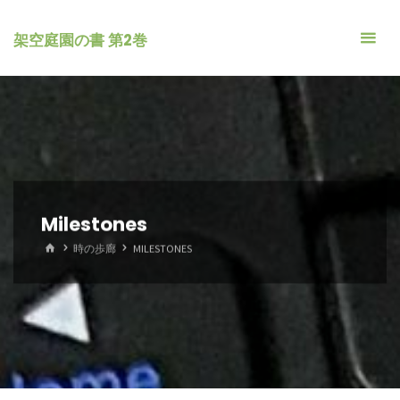
コ
ン
架空庭園の書 第2巻
テ
ン
ツ
へ
ス
キ
ッ
Milestones
プ
ホ
時の歩廊
MILESTONES
ー
ム